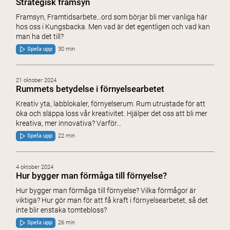
Strategisk framsyn
Framsyn, Framtidsarbete...ord som börjar bli mer vanliga här
hos oss i Kungsbacka. Men vad är det egentligen och vad kan
man ha det till?
Spela upp
30 min
21 oktober 2024
Rummets betydelse i förnyelsearbetet
Kreativ yta, labblokaler, förnyelserum. Rum utrustade för att
öka och släppa loss vår kreativitet. Hjälper det oss att bli mer
kreativa, mer innovativa? Varför…
Spela upp
22 min
4 oktober 2024
Hur bygger man förmåga till förnyelse?
Hur bygger man förmåga till förnyelse? Vilka förmågor är
viktiga? Hur gör man för att få kraft i förnyelsearbetet, så det
inte blir enstaka tomtebloss?
Spela upp
26 min