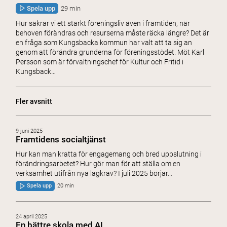
Spela upp
29 min
Hur säkrar vi ett starkt föreningsliv även i framtiden, när
behoven förändras och resurserna måste räcka längre? Det är
en fråga som Kungsbacka kommun har valt att ta sig an
genom att förändra grunderna för föreningsstödet. Möt Karl
Persson som är förvaltningschef för Kultur och Fritid i
Kungsback…
Fler avsnitt
9 juni 2025
Framtidens socialtjänst
Hur kan man kratta för engagemang och bred uppslutning i
förändringsarbetet? Hur gör man för att ställa om en
verksamhet utifrån nya lagkrav? I juli 2025 börjar…
Spela upp
20 min
24 april 2025
En bättre skola med AI