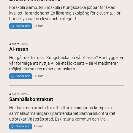
Förskola &amp; Grundskola i Kungsbacka jobbar för Ökad
kvalitet i lärande samt En likvärdig skolgång för eleverna. Hör
hur de lyssnat in elever och kollegor f…
Spela upp
26 min
4 mars 2025
AI-resan
Hur går det för oss i Kungsbacka på vår AI-resa? Hur bygger vi
vår förmåga att nyttja AI på ett klokt sätt – så vi maximerar
möjligheterna och minimerar riskern…
Spela upp
30 min
4 mars 2025
Samhällskontraktet
Hur kan man arbeta för att hittar lösningar på komplexa
samhällsutmaningar? I partnerskapet Samhällskontraktet
utforskar Västerås stad, Eskilstuna kommun och Mä…
Spela upp
17 min