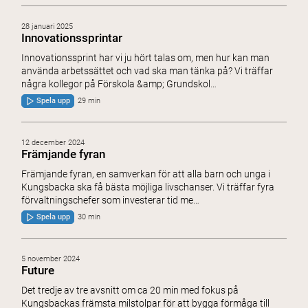
28 januari 2025
Innovationssprintar
Innovationssprint har vi ju hört talas om, men hur kan man
använda arbetssättet och vad ska man tänka på? Vi träffar
några kollegor på Förskola &amp; Grundskol…
Spela upp
29 min
12 december 2024
Främjande fyran
Främjande fyran, en samverkan för att alla barn och unga i
Kungsbacka ska få bästa möjliga livschanser. Vi träffar fyra
förvaltningschefer som investerar tid me…
Spela upp
30 min
5 november 2024
Future
Det tredje av tre avsnitt om ca 20 min med fokus på
Kungsbackas främsta milstolpar för att bygga förmåga till